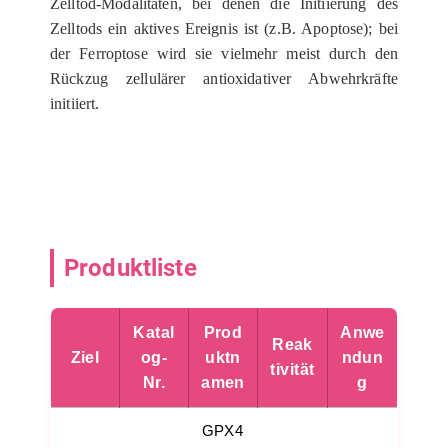
Zelltod-Modalitäten, bei denen die Initiierung des
Zelltods ein aktives Ereignis ist (z.B. Apoptose); bei
der Ferroptose wird sie vielmehr meist durch den
Rückzug zellulärer antioxidativer Abwehrkräfte
initiiert.
Produktliste
Katal
Prod
Anwe
Reak
Ziel
og-
uktn
ndun
tivität
Nr.
amen
g
GPX4