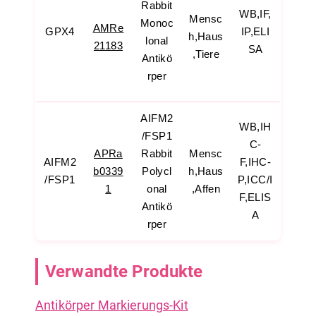
Rabbit
WB,IF,
Mensc
Monoc
AMRe
IP,ELI
GPX4
h,Haus
lonal
21183
SA
,Tiere
Antikö
rper
AIFM2
WB,IH
/FSP1
C-
APRa
Rabbit
Mensc
AIFM2
F,IHC-
b0339
Polycl
h,Haus
/FSP1
P,ICC/I
1
onal
,Affen
F,ELIS
Antikö
A
rper
Verwandte Produkte
Antikörper Markierungs-Kit