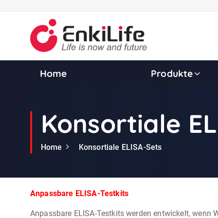
S
k
i
p
t
o
Home
Produkte
c
o
n
Konsortiale EL
t
e
n
Home
Konsortiale ELISA-Sets
t
Anpassbare ELISA-Testkits
Anpassbare ELISA-Testkits werden entwickelt, wenn Wi