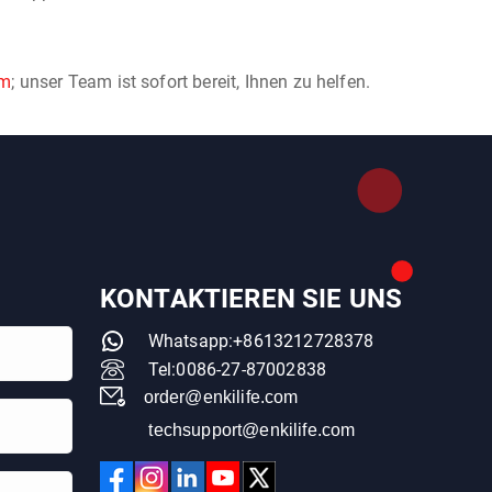
om
; unser Team ist sofort bereit, Ihnen zu helfen.
KONTAKTIEREN SIE UNS
Whatsapp:+8613212728378
Tel:0086-27-87002838
order@enkilife.com
techsupport@enkilife.com