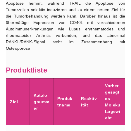
Apoptose hemmt, während TRAIL die Apoptose von
Tumorzellen selektiv induzieren und zu einem neuen Ziel für
die Tumorbehandlung werden kann. Darüber hinaus ist die
übermäßige Expression von CD40L mit verschiedenen
Autoimmunerkrankungen wie Lupus erythematodes und
rheumatoider Arthritis verbunden, und das abnormal
RANKL/RANK-Signal steht im Zusammenhang mit
Osteoporose.
Produktliste
Vorher
gesagt
Katalo
Produk
Reaktiv
es
Ziel
gnumm
tname
ität
Moleku
er
largewi
cht