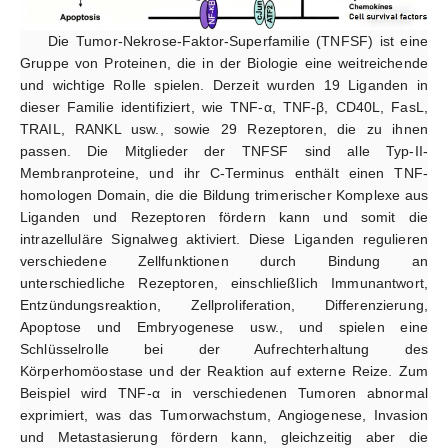
Die Tumor-Nekrose-Faktor-Superfamilie (TNFSF) ist eine
Gruppe von Proteinen, die in der Biologie eine weitreichende
und wichtige Rolle spielen. Derzeit wurden 19 Liganden in
dieser Familie identifiziert, wie TNF-α, TNF-β, CD40L, FasL,
TRAIL, RANKL usw., sowie 29 Rezeptoren, die zu ihnen
passen. Die Mitglieder der TNFSF sind alle Typ-II-
Membranproteine, und ihr C-Terminus enthält einen TNF-
homologen Domain, die die Bildung trimerischer Komplexe aus
Liganden und Rezeptoren fördern kann und somit die
intrazelluläre Signalweg aktiviert. Diese Liganden regulieren
verschiedene Zellfunktionen durch Bindung an
unterschiedliche Rezeptoren, einschließlich Immunantwort,
Entzündungsreaktion, Zellproliferation, Differenzierung,
Apoptose und Embryogenese usw., und spielen eine
Schlüsselrolle bei der Aufrechterhaltung des
Körperhomöostase und der Reaktion auf externe Reize. Zum
Beispiel wird TNF-α in verschiedenen Tumoren abnormal
exprimiert, was das Tumorwachstum, Angiogenese, Invasion
und Metastasierung fördern kann, gleichzeitig aber die