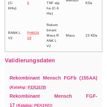
Mensch
(C-
6
TNF alp
KDa
6His)
ha (C-6
His)
Rekom
binant
RANK L
PHM24
Maus R
Maus
23 KDa
V2
58
ANK L
V2
Validierungsdaten
Rekombinant Mensch FGFb (155AA)
(
Katalog:
PER1678
)
Rekombinant Mensch FGF-
17
(
Katalog:
PEH1901
)