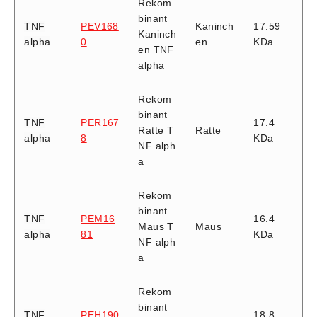
Rekom
binant
TNF
PEV168
Kaninch
17.59
Kaninch
alpha
0
en
KDa
en TNF
alpha
Rekom
binant
TNF
PER167
17.4
Ratte T
Ratte
alpha
8
KDa
NF alph
a
Rekom
binant
TNF
PEM16
16.4
Maus T
Maus
alpha
81
KDa
NF alph
a
Rekom
binant
TNF
PEH190
18.8