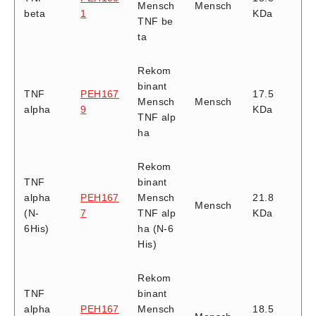
Mensch
Mensch
beta
1
KDa
TNF be
ta
Rekom
binant
TNF
PEH167
17.5
Mensch
Mensch
alpha
9
KDa
TNF alp
ha
Rekom
TNF
binant
alpha
PEH167
Mensch
21.8
Mensch
(N-
7
TNF alp
KDa
6His)
ha (N-6
His)
Rekom
TNF
binant
alpha
PEH167
Mensch
18.5