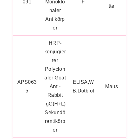
091
Monoklo
F
tte
naler
Antikörp
er
HRP-
konjugier
ter
Polyclon
aler Goat
APS063
ELISA,W
Anti-
Maus
5
B,Dotblot
Rabbit
IgG(H+L)
Sekundä
rantikörp
er