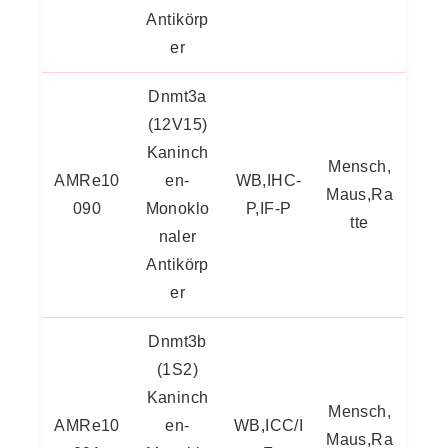
Antikörp
er
Dnmt3a
(12V15)
Kaninch
Mensch,
AMRe10
en-
WB,IHC-
Maus,Ra
090
Monoklo
P,IF-P
tte
naler
Antikörp
er
Dnmt3b
(1S2)
Kaninch
Mensch,
AMRe10
en-
WB,ICC/I
Maus,Ra