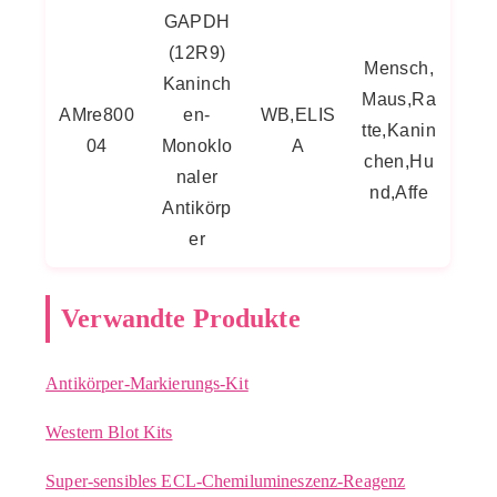
GAPDH
(12R9)
Mensch,
Kaninch
Maus,Ra
AMre800
en-
WB,ELIS
tte,Kanin
04
Monoklo
A
chen,Hu
naler
nd,Affe
Antikörp
er
Verwandte Produkte
Antikörper-Markierungs-Kit
Western Blot Kits
Super-sensibles ECL-Chemilumineszenz-Reagenz