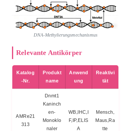
DNA-Methylierungsmechanismus
Relevante Antikörper
Katalog
Produkt
Anwend
Reaktivi
-Nr.
name
ung
tät
Dnmt1
Kaninch
en-
WB,IHC,I
Mensch,
AMRe21
Monoklo
F,IP,ELIS
Maus,Ra
313
naler
A
tte