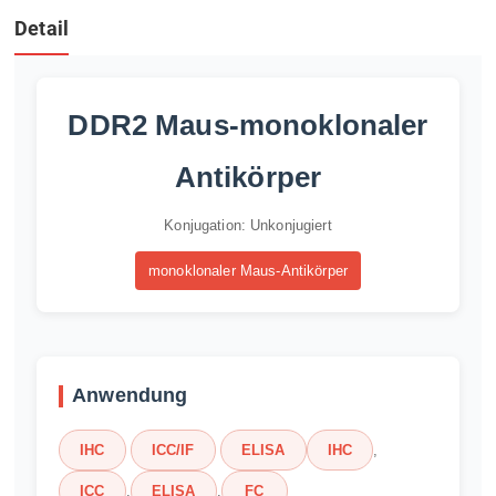
Detail
DDR2 Maus-monoklonaler
Antikörper
Konjugation: Unkonjugiert
monoklonaler Maus-Antikörper
Anwendung
IHC
ICC/IF
ELISA
IHC
,
ICC
,
ELISA
,
FC