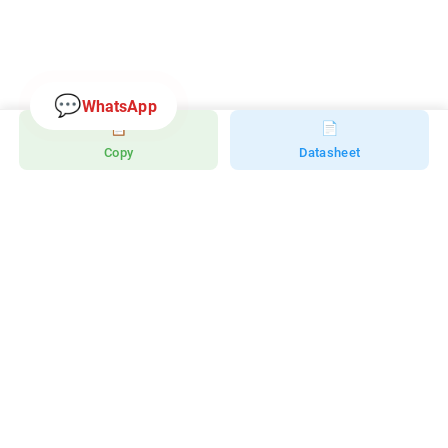
💬
WhatsApp
📋
📄
Copy
Datasheet