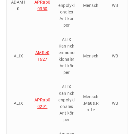
ADAM1
APRab0
enpolykl
Mensch
WB
0
0350
onales
Antikör
per
ALIX
Kaninch
AMRe0
enmono
ALIX
Mensch
WB
1627
klonaler
Antikör
per
ALIX
Kaninch
Mensch
APRab0
enpolykl
ALIX
,Maus,R
WB
0291
onales
atte
Antikör
per
Aquapo