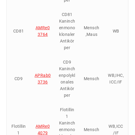
CD81
Kaninch
AMRe0
enmono
Mensch
CD81
WB
3764
klonaler
,Maus
Antikör
per
CD9
Kaninch
APRab0
enpolykl
WB,IHC,
CD9
Mensch
3736
onales
ICC/IF
Antikör
per
Flotillin
1
Kaninch
Flotillin
AMRe0
WB,ICC
enmono
Mensch
1
4079
/IF