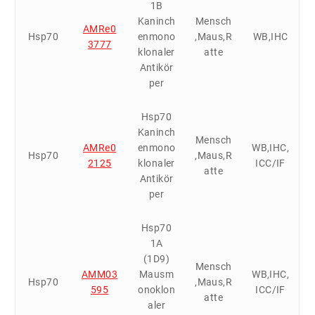
1B
Kaninch
Mensch
AMRe0
Hsp70
enmono
,Maus,R
WB,IHC
3777
klonaler
atte
Antikör
per
Hsp70
Kaninch
Mensch
AMRe0
enmono
WB,IHC,
Hsp70
,Maus,R
2125
klonaler
ICC/IF
atte
Antikör
per
Hsp70
1A
(1D9)
Mensch
AMM03
Mausm
WB,IHC,
Hsp70
,Maus,R
595
onoklon
ICC/IF
atte
aler