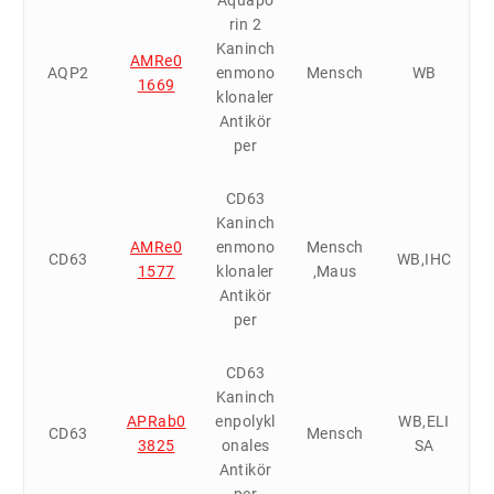
rin 2
Kaninch
AMRe0
AQP2
enmono
Mensch
WB
1669
klonaler
Antikör
per
CD63
Kaninch
AMRe0
enmono
Mensch
CD63
WB,IHC
1577
klonaler
,Maus
Antikör
per
CD63
Kaninch
APRab0
enpolykl
WB,ELI
CD63
Mensch
3825
onales
SA
Antikör
per