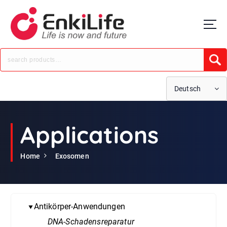
S
k
i
p
t
Submi
o
c
o
Deutsch
n
t
e
Applications
n
t
Home
Exosomen
Antikörper-Anwendungen
▼
DNA-Schadensreparatur