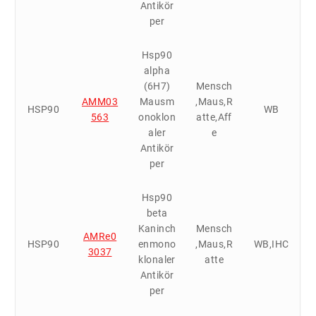
Antikör
per
Hsp90
alpha
(6H7)
Mensch
AMM03
Mausm
,Maus,R
HSP90
WB
563
onoklon
atte,Aff
aler
e
Antikör
per
Hsp90
beta
Kaninch
Mensch
AMRe0
HSP90
enmono
,Maus,R
WB,IHC
3037
klonaler
atte
Antikör
per