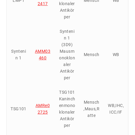
LMP1
Mensch
WB
2417
klonaler
Antikör
per
Synteni
n 1
(3D9)
Synteni
AMM03
Mausm
Mensch
WB
n 1
460
onoklon
aler
Antikör
per
TSG101
Kaninch
Mensch
AMRe0
enmono
WB,IHC,
TSG101
,Maus,R
2725
klonaler
ICC/IF
atte
Antikör
per