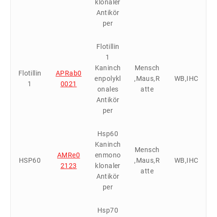
klonaler
Antikör
per
Flotillin
1
Kaninch
Mensch
Flotillin
APRab0
enpolykl
,Maus,R
WB,IHC
1
0021
onales
atte
Antikör
per
Hsp60
Kaninch
Mensch
AMRe0
enmono
HSP60
,Maus,R
WB,IHC
2123
klonaler
atte
Antikör
per
Hsp70