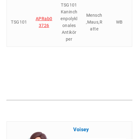
TSG101
Kaninch
Mensch
APRab0
enpolykl
TSG101
,Maus,R
WB
3726
onales
atte
Antikör
per
Voisey