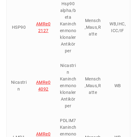
Hsp90
alpha/b
eta
Mensch
AMRe0
Kaninch
WB,IHC,
HSP90
,Maus,R
2127
enmono
ICC/IF
atte
klonaler
Antikör
per
Nicastri
n
Kaninch
Mensch
Nicastri
AMRe0
enmono
,Maus,R
WB
n
4092
klonaler
atte
Antikör
per
PDLIM7
Kaninch
AMRe0
enmono